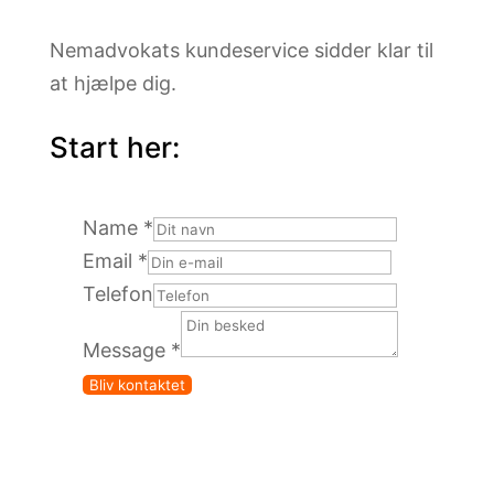
Nemadvokats kundeservice sidder klar til
at hjælpe dig.
Start her:
Name
*
Email
*
Message
Telefon
Name
Message
*
Email
Bliv kontaktet